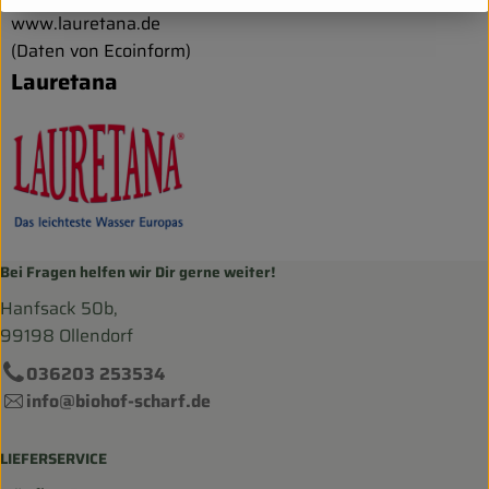
www.lauretana.de
(Daten von Ecoinform)
Lauretana
Bei Fragen helfen wir Dir gerne weiter!
Hanfsack 50b,
99198 Ollendorf
036203 253534
info@biohof-scharf.de
LIEFERSERVICE