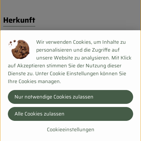
Herkunft
Hersteller: Lauretana
Wir verwenden Cookies, um Inhalte zu
personalisieren und die Zugriffe auf
Italien
unsere Website zu analysieren. Mit Klick
auf Akzeptieren stimmen Sie der Nutzung dieser
Dienste zu. Unter Cookie Einstellungen können Sie
Ihre Cookies managen.
Lauretana
Das leichteste Wasser Vertrieb GmbH
Nur notwendige Cookies zulassen
D 83382 Freilassing
LAURETANA - „Das leichteste Wasser Europas“ vom
Alle Cookies zulassen
Monte Rosa Massiv, artesische Quelle, Abfüllung ohne
Druck. Mineralisierung nur 14,4 Milligramm/Liter.
Cookieeinstellungen
Weichster Geschmack, unerreichte biophysikalische
Qualität – für jedes Alter, jeden Tag.