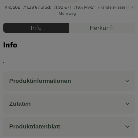
Biokorb so geht`s
#45602
11,39 €
/ Stück
1,90 €
/ l
19% MwSt
Handelsklasse II
Pferdepension & Reitbetrieb
Mehrweg
Info
Herkunft
Firmenkunden
Info
.
Produktinformationen
Zutaten
Produktdatenblatt