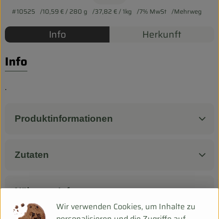
Biokorb so geht`s
#10525
10,59 €
/ 280 g
37,82 €
/ 1kg
7% MwSt
Mehrweg
Pferdepension & Reitbetrieb
Info
Herkunft
Firmenkunden
Info
.
Produktinformationen
Zutaten
Nährwert-Info
Wir verwenden Cookies, um Inhalte zu
personalisieren und die Zugriffe auf