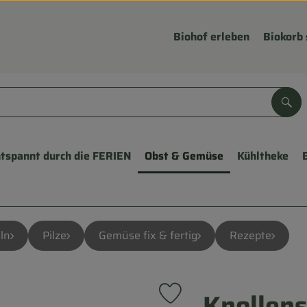
Biohof erleben
Biokorb 
Suc
tspannt durch die FERIEN
Obst & Gemüse
Kühltheke
ln
Pilze
Gemüse fix & fertig
Rezepte
Knollens
Produkt zu Favouriten hinzuf