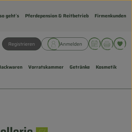
so geht`s
Pferdepension & Reitbetrieb
Firmenkunden
Warenk
L
Registrieren
Anmelden
hen
Backwaren
Vorratskammer
Getränke
Kosmetik
ellerie
ügen