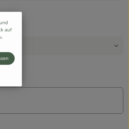
 und
ck auf
u.
ssen