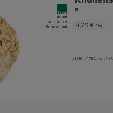
, Verband:
.
Bioland
, Kontrollstelle:
DE-ÖKO-021
4,79 €
/ kg
Deutschland
, Herkunft:
#5010
4,79 €
/ kg
7% 