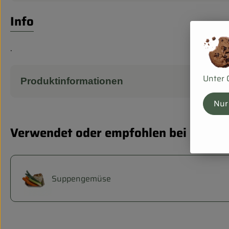
Info
.
Unter 
Produktinformationen
Nur
Verwendet oder empfohlen bei
Suppengemüse