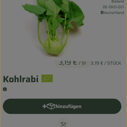
Bioland
Entspannt durch die FERIEN
, Kontrollstelle:
DE-ÖKO-021
Deutschland
, Herkunft:
Obst & Gemüse
Kühltheke
Backwaren
Vorratskammer
3,19 €
/ St
3,19 €
/ STÜCK
Getränke
Kohlrabi
Kosmetik
.
Haus & Garten
hinzufügen
Produkt zum Warenkorb hinzu
Biohof erleben
St