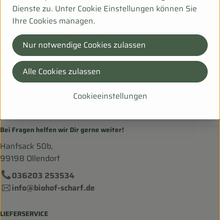
Deutschland
Dienste zu. Unter Cookie Einstellungen können Sie
zur Webseite
Ihre Cookies managen.
Nur notwendige Cookies zulassen
Rosenhof Gärtnerei
Alle Cookies zulassen
Rosenhof Naturkost GbR
Auf der Horst 30
Cookieeinstellungen
31547 Rehburg-Loccum
Niedersachsen
Bei Fragen helfen wir Dir gerne weiter!
Hanfsack 50b,
99198 Ollendorf
036203 253534
info@biohof-scharf.de
LIEFERSERVICE