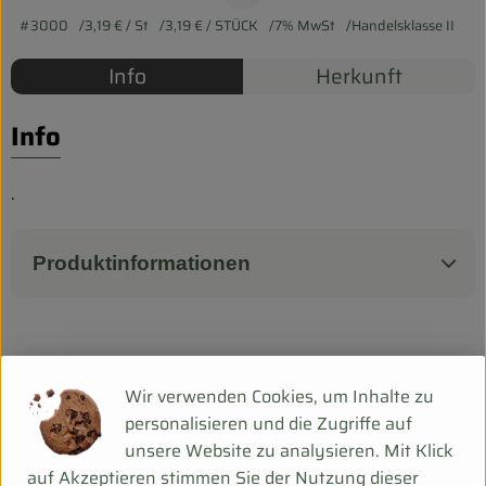
Biokorb so geht`s
#3000
3,19 €
/ St
3,19 €
/ STÜCK
7% MwSt
Handelsklasse II
Pferdepension & Reitbetrieb
Info
Herkunft
Firmenkunden
Info
.
Produktinformationen
Herkunft
Wir verwenden Cookies, um Inhalte zu
personalisieren und die Zugriffe auf
Hersteller: Rosenhof Gärtnerei
unsere Website zu analysieren. Mit Klick
auf Akzeptieren stimmen Sie der Nutzung dieser