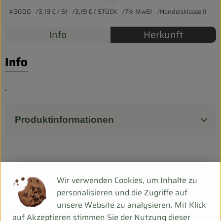
Biokorb so geht`s
#3000
3,19 €
/ St
3,19 €
/ STÜCK
7% MwSt
Handelsklasse II
Pferdepension & Reitbetrieb
Info
Herkunft
Firmenkunden
Info
.
Produktinformationen
Herkunft
Wir verwenden Cookies, um Inhalte zu
personalisieren und die Zugriffe auf
Hersteller: Rosenhof Gärtnerei
unsere Website zu analysieren. Mit Klick
auf Akzeptieren stimmen Sie der Nutzung dieser