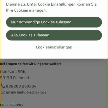
Deutschland
Dienste zu. Unter Cookie Einstellungen können Sie
zur Webseite
Ihre Cookies managen.
Nur notwendige Cookies zulassen
Rosenhof Gärtnerei
Alle Cookies zulassen
Rosenhof Naturkost GbR
Auf der Horst 30
Cookieeinstellungen
31547 Rehburg-Loccum
Niedersachsen
Bei Fragen helfen wir Dir gerne weiter!
Hanfsack 50b,
99198 Ollendorf
036203 253534
info@biohof-scharf.de
LIEFERSERVICE