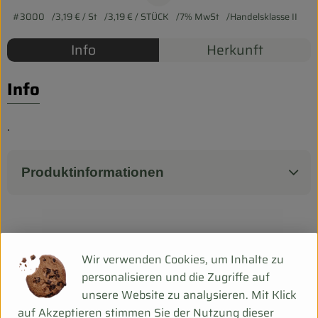
Biokorb so geht`s
#3000
3,19 €
/ St
3,19 €
/ STÜCK
7% MwSt
Handelsklasse II
Pferdepension & Reitbetrieb
Info
Herkunft
Firmenkunden
Info
.
Produktinformationen
Herkunft
Wir verwenden Cookies, um Inhalte zu
personalisieren und die Zugriffe auf
Hersteller: Rosenhof Gärtnerei
unsere Website zu analysieren. Mit Klick
auf Akzeptieren stimmen Sie der Nutzung dieser