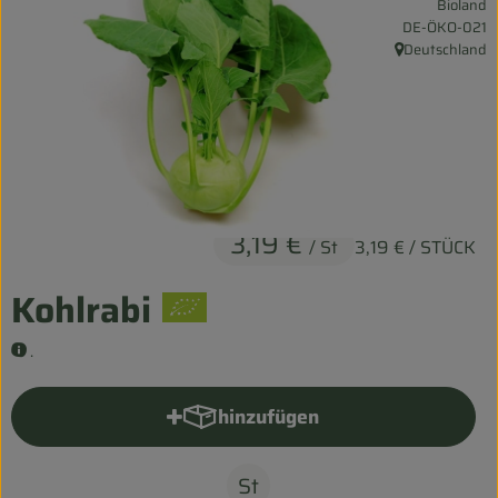
Bioland
Entspannt durch die FERIEN
, Kontrollstelle:
DE-ÖKO-021
Deutschland
, Herkunft:
Obst & Gemüse
Kühltheke
Backwaren
Vorratskammer
3,19 €
/ St
3,19 €
/ STÜCK
Getränke
Kohlrabi
Kosmetik
.
Haus & Garten
hinzufügen
Produkt zum Warenkorb hinzu
Biohof erleben
St