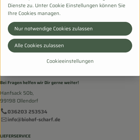
Deutschland
Dienste zu. Unter Cookie Einstellungen können Sie
zur Webseite
Ihre Cookies managen.
Nur notwendige Cookies zulassen
Rosenhof Gärtnerei
Alle Cookies zulassen
Rosenhof Naturkost GbR
Auf der Horst 30
Cookieeinstellungen
31547 Rehburg-Loccum
Niedersachsen
Bei Fragen helfen wir Dir gerne weiter!
Hanfsack 50b,
99198 Ollendorf
036203 253534
info@biohof-scharf.de
LIEFERSERVICE