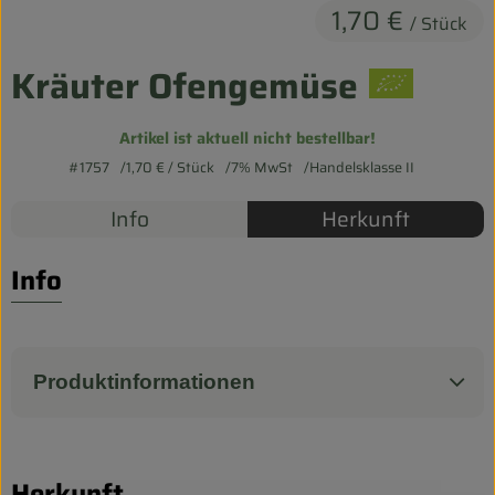
1,70 €
/ Stück
Entspannt durch die FERIEN
Kräuter Ofengemüse
Obst & Gemüse
Kühltheke
Artikel ist aktuell nicht bestellbar!
#1757
1,70 €
/ Stück
7% MwSt
Handelsklasse II
Backwaren
Info
Herkunft
Vorratskammer
Getränke
Info
Kosmetik
Haus & Garten
Produktinformationen
Biohof erleben
Herkunft