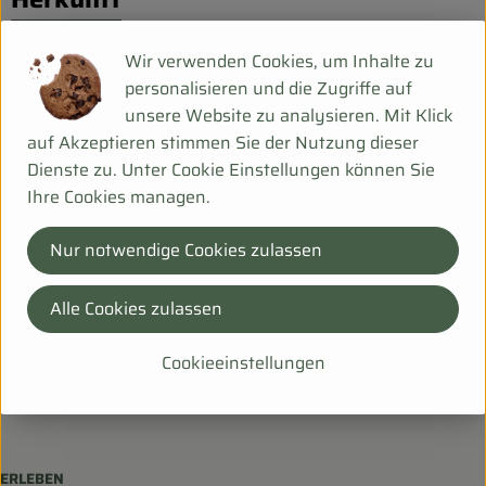
Biokorb so geht`s
Pferdepension & Reitbetrieb
Deu
Wir verwenden Cookies, um Inhalte zu
personalisieren und die Zugriffe auf
Firmenkunden
Bei Fragen helfen wir Dir gerne weiter!
unsere Website zu analysieren. Mit Klick
Hanfsack 50b,
auf Akzeptieren stimmen Sie der Nutzung dieser
99198 Ollendorf
Dienste zu. Unter Cookie Einstellungen können Sie
Ihre Cookies managen.
036203 253534
info@biohof-scharf.de
Nur notwendige Cookies zulassen
LIEFERSERVICE
Alle Cookies zulassen
Häufige Fragen
Schnupperlieferung
Cookieeinstellungen
Bürokorb
ERLEBEN