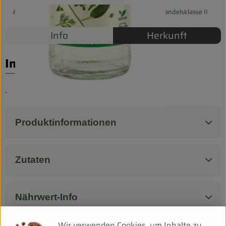
Biokorb so geht`s
#43003
3,59 €
/ 0,5 l
7,18 €
/ l
7% MwSt
Handelsklasse II
Pferdepension & Reitbetrieb
Info
Herkunft
Firmenkunden
Info
.
Produktinformationen
Zutaten
Nährwert-Info
Wir verwenden Cookies, um Inhalte zu