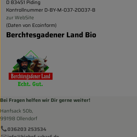
D 83451 Piding
Kontrollnummer D-BY-M-037-20037-B
zur WebSite
(Daten von Ecoinform)
Berchtesgadener Land Bio
Bei Fragen helfen wir Dir gerne weiter!
Hanfsack 50b,
99198 Ollendorf
036203 253534
info@biohof-scharf.de