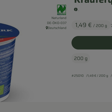
, Verband:
.
Naturland
, Kontrollstelle:
1,49 €
DE-ÖKO-037
/ 200 g
Deutschland
, Herkunft:
200 g
#25010
1,49 €
/ 200 g