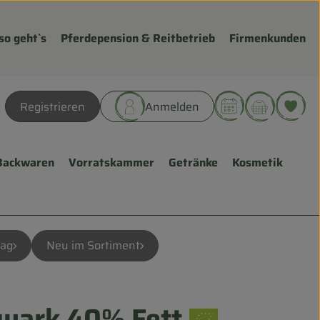
so geht`s
Pferdepension & Reitbetrieb
Firmenkunden
Warenk
L
Registrieren
Anmelden
hen
Backwaren
Vorratskammer
Getränke
Kosmetik
Tag
Neu im Sortiment
quark 40% Fett
ügen