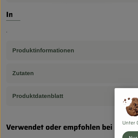
Info
.
Produktinformationen
Zutaten
Produktdatenblatt
Unter 
Verwendet oder empfohlen bei
Nur