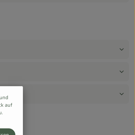
 und
ck auf
u.
ssen