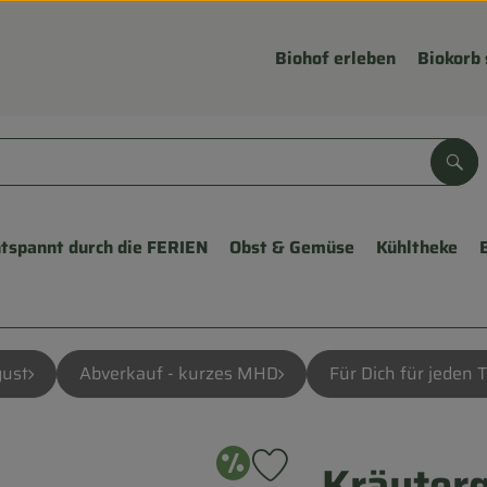
Biohof erleben
Biokorb 
Suc
tspannt durch die FERIEN
Obst & Gemüse
Kühltheke
ust
Abverkauf - kurzes MHD
Für Dich für jeden 
Angebot
Kräuter
Produkt zu Favouriten hinzuf