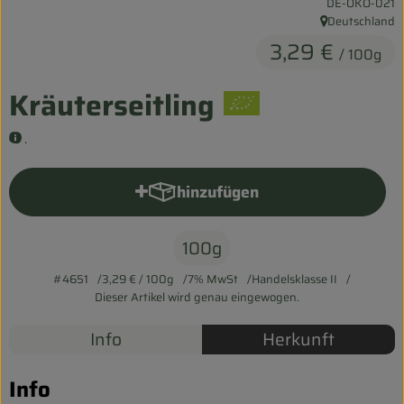
, Kontrollstelle:
DE-ÖKO-021
Entspannt durch die FERIEN
Deutschland
, Herkunft:
3,29 €
/ 100g
Obst & Gemüse
Kräuterseitling
Kühltheke
Backwaren
.
Vorratskammer
hinzufügen
Produkt zum Warenkorb hinzu
Getränke
100g
Kosmetik
#4651
3,29 €
/ 100g
7% MwSt
Handelsklasse II
Haus & Garten
Dieser Artikel wird genau eingewogen.
Info
Herkunft
Biohof erleben
Info