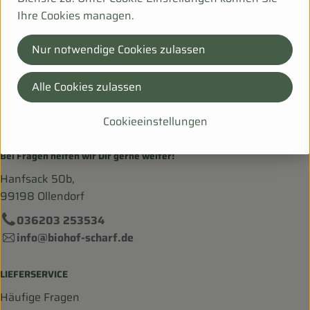
PL
Ihre Cookies managen.
Kuhbonbon
Nur notwendige Cookies zulassen
Alle Cookies zulassen
Cookieeinstellungen
Bei Fragen helfen wir Dir gerne weiter!
Hanfsack 50b,
99198 Ollendorf
036203 253534
info@biohof-scharf.de
LIEFERSERVICE
Häufige Fragen