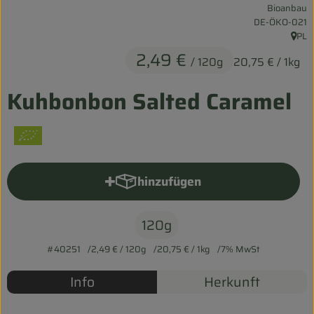
Bioanbau
Entspannt durch die FERIEN
, Kontrollstelle:
DE-ÖKO-021
PL
, Her
Obst & Gemüse
2,49 €
/ 120g
20,75 €
/ 1kg
Kühltheke
Kuhbonbon Salted Caramel
Backwaren
Vorratskammer
Getränke
hinzufügen
Produkt zum Warenkorb hinzu
Kosmetik
120g
Haus & Garten
#40251
2,49 €
/ 120g
20,75 €
/ 1kg
7% MwSt
Info
Herkunft
Biohof erleben