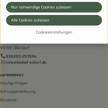
DE-99198 Ollendorf Deu
Mehr Info
Nur notwendige Cookies zulassen
Alle Cookies zulassen
Cookieeinstellungen
Bei Fragen helfen wir Dir gerne weiter!
Hanfsack 50b,
99198 Ollendorf
036203 253534
info@biohof-scharf.de
LIEFERSERVICE
Häufige Fragen
Schnupperlieferung
Bürokorb