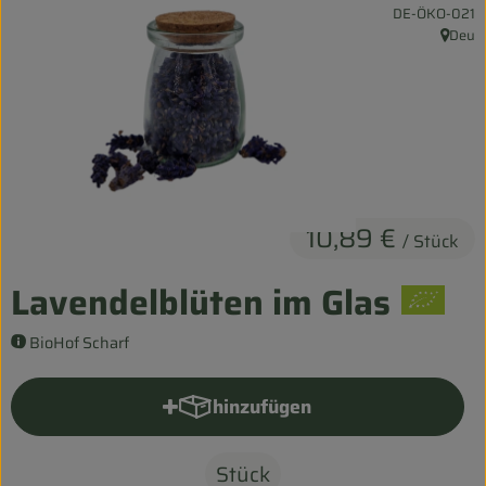
, Kontrollstelle:
DE-ÖKO-021
Entspannt durch die FERIEN
Deu
, Herku
Obst & Gemüse
Kühltheke
Backwaren
Vorratskammer
10,89 €
/ Stück
Getränke
Lavendelblüten im Glas
Kosmetik
BioHof Scharf
Haus & Garten
hinzufügen
Produkt zum Warenkorb hinzu
Biohof erleben
Stück