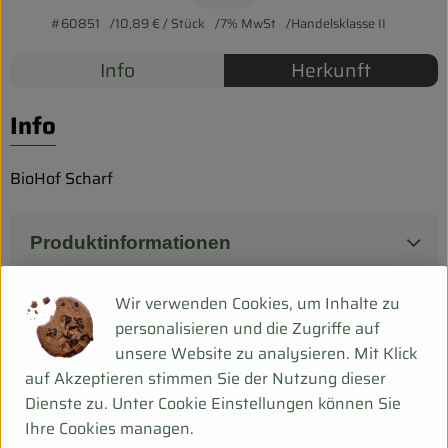
Biokorb so geht`s
#60851
10,89 €
/ Stück
7% MwSt
Handelsklasse II
Pferdepension & Reitbetrieb
Info
Herkunft
Firmenkunden
Info
BioHof Scharf
Produktinformationen
Wir verwenden Cookies, um Inhalte zu
personalisieren und die Zugriffe auf
Herkunft
unsere Website zu analysieren. Mit Klick
auf Akzeptieren stimmen Sie der Nutzung dieser
Hersteller: Biohof Scharf
Dienste zu. Unter Cookie Einstellungen können Sie
Ihre Cookies managen.