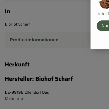
Info
Unter 
BioHof Scharf
Nur
Produktinformationen
Herkunft
Hersteller: Biohof Scharf
DE-99198 Ollendorf Deu
Mehr Info