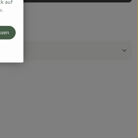
ck auf
u.
ssen