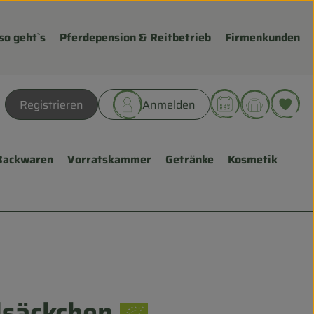
so geht`s
Pferdepension & Reitbetrieb
Firmenkunden
Warenk
L
Registrieren
Anmelden
hen
Backwaren
Vorratskammer
Getränke
Kosmetik
lsäckchen
gen