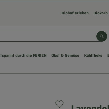
Biohof erleben
Biokorb 
Suc
tspannt durch die FERIEN
Obst & Gemüse
Kühltheke
Lavende
Produkt zu Favouriten hinzufü