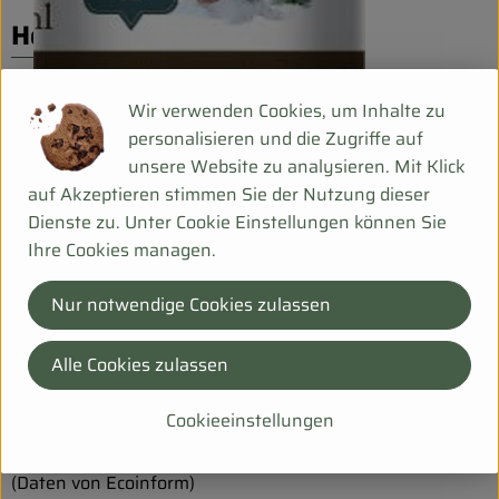
Herkunft
Hersteller: Bio Planète
Wir verwenden Cookies, um Inhalte zu
personalisieren und die Zugriffe auf
Frankreich
unsere Website zu analysieren. Mit Klick
auf Akzeptieren stimmen Sie der Nutzung dieser
Dienste zu. Unter Cookie Einstellungen können Sie
Ihre Cookies managen.
Ölmühle Moog GmbH
Nur notwendige Cookies zulassen
D 01623 Lommatzsch
Wir sind die erste Bio-Ölmühle Europas. Seit 1984 verarbeiten wir Saaten,
Alle Cookies zulassen
Nüsse, Früchte und Kerne zu hochwertigen Ölen in bester Bio-Qualität.
Cookieeinstellungen
www.bioplanete.com
(Daten von Ecoinform)