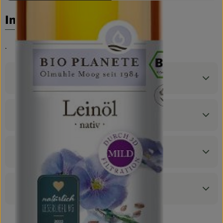
Biokorb so geht`s
Info
Pferdepension & Reitbetrieb
Firmenkunden
.
Produktinformationen
Zutaten
Nährwert-Info
Produktdatenblatt