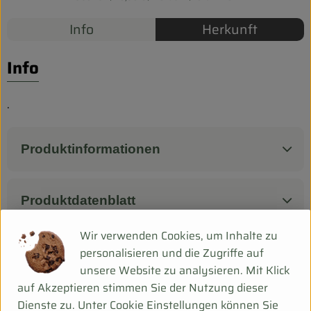
Biokorb so geht`s
Info
Herkunft
Pferdepension & Reitbetrieb
Firmenkunden
Info
.
Produktinformationen
Produktdatenblatt
Wir verwenden Cookies, um Inhalte zu
personalisieren und die Zugriffe auf
Herkunft
unsere Website zu analysieren. Mit Klick
auf Akzeptieren stimmen Sie der Nutzung dieser
Dienste zu. Unter Cookie Einstellungen können Sie
Hersteller: XXX