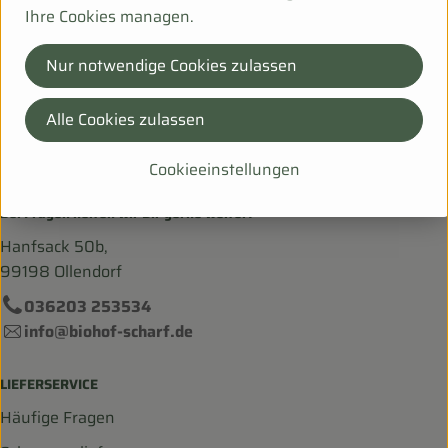
Ihre Cookies managen.
CN
Nur notwendige Cookies zulassen
memo Handelsware
Alle Cookies zulassen
Cookieeinstellungen
Bei Fragen helfen wir Dir gerne weiter!
Hanfsack 50b,
99198 Ollendorf
036203 253534
info@biohof-scharf.de
LIEFERSERVICE
Häufige Fragen