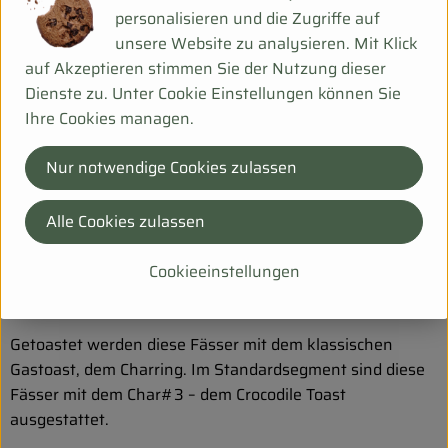
Weihnachten. Durch sein trockenes und gleichzeitig
personalisieren und die Zugriffe auf
komplexes Aromaprofil eignet sich der Lyonel Barrel Aged
unsere Website zu analysieren. Mit Klick
Spezial Edition nicht nur hervorragend für den puren
auf Akzeptieren stimmen Sie der Nutzung dieser
Genuss, sondern macht auch in innovativen Gin-Cocktails
Dienste zu. Unter Cookie Einstellungen können Sie
eine sehr gute Figur.
Ihre Cookies managen.
Nur notwendige Cookies zulassen
Original Whiskyfass, produziert in den USA bei
Independant Stave Company (ISC), einem
Alle Cookies zulassen
Tochterunternehmen von World Cooperage.
Cookieeinstellungen
Hergestellt aus 18-Monate-luftgetrockneter
Amerikanischer Eiche (aus Ozarks / Missouri).
Getoastet werden diese Fässer mit dem klassischen
Gastoast, dem Charring. Im Standardsegment sind diese
Fässer mit dem Char#3 – dem Crocodile Toast
ausgestattet.