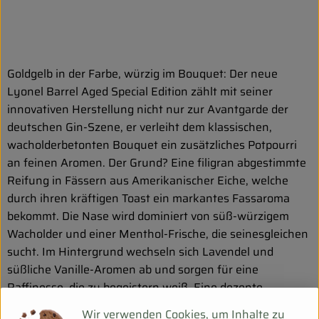
Goldgelb in der Farbe, würzig im Bouquet: Der neue
Lyonel Barrel Aged Special Edition zählt mit seiner
innovativen Herstellung nicht nur zur Avantgarde der
deutschen Gin-Szene, er verleiht dem klassischen,
wacholderbetonten Bouquet ein zusätzliches Potpourri
an feinen Aromen. Der Grund? Eine filigran abgestimmte
Reifung in Fässern aus Amerikanischer Eiche, welche
durch ihren kräftigen Toast ein markantes Fassaroma
bekommt. Die Nase wird dominiert von süß-würzigem
Wacholder und einer Menthol-Frische, die seinesgleichen
sucht. Im Hintergrund wechseln sich Lavendel und
süßliche Vanille-Aromen ab und sorgen für eine
Raffinesse, die zu begeistern weiß. Eine dezente
Zimtnote sorgt zusätzlich für einen Hauch von
Wir verwenden Cookies, um Inhalte zu