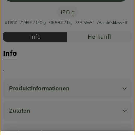
Biokorb so geht`s
120 g
Pferdepension & Reitbetrieb
#11901
1,99 €
/ 120 g
16,58 €
/ 1kg
7% MwSt
Handelsklasse II
Firmenkunden
Info
Herkunft
Info
.
Produktinformationen
Zutaten
Nährwert-Info