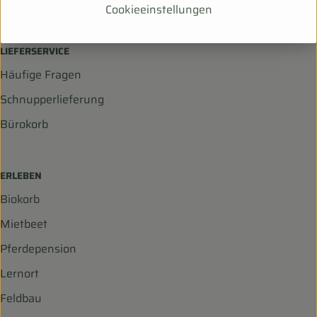
Cookieeinstellungen
info@biohof-scharf.de
LIEFERSERVICE
Häufige Fragen
Schnupperlieferung
Bürokorb
ERLEBEN
Biokorb
Mietbeet
Pferdepension
Lernort
Feldbau