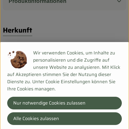
Biokorb so geht`s
Produktinformationen
Pferdepension & Reitbetrieb
Firmenkunden
Herkunft
Hersteller: Biohof Scharf
Wir verwenden Cookies, um Inhalte zu
personalisieren und die Zugriffe auf
DE-99198 Ollendorf Deu
unsere Website zu analysieren. Mit Klick
Mehr Info
auf Akzeptieren stimmen Sie der Nutzung dieser
Dienste zu. Unter Cookie Einstellungen können Sie
Ihre Cookies managen.
Bei Fragen helfen wir Dir gerne weiter!
Nur notwendige Cookies zulassen
Hanfsack 50b,
99198 Ollendorf
Alle Cookies zulassen
036203 253534