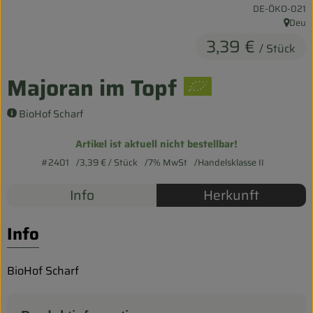
, Kontrollstelle:
DE-ÖKO-021
Entspannt durch die FERIEN
Deu
, Herku
3,39 €
Obst & Gemüse
/ Stück
Kühltheke
Majoran im Topf
Backwaren
BioHof Scharf
Vorratskammer
Artikel ist aktuell nicht bestellbar!
#2401
3,39 €
/ Stück
7% MwSt
Handelsklasse II
Getränke
Info
Herkunft
Kosmetik
Info
Haus & Garten
BioHof Scharf
Biohof erleben