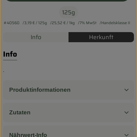
Biokorb so geht`s
125g
Pferdepension & Reitbetrieb
#40560
3,19 €
/ 125g
25,52 €
/ 1kg
7% MwSt
Handelsklasse II
Firmenkunden
Info
Herkunft
Info
.
Produktinformationen
Zutaten
Nährwert-Info