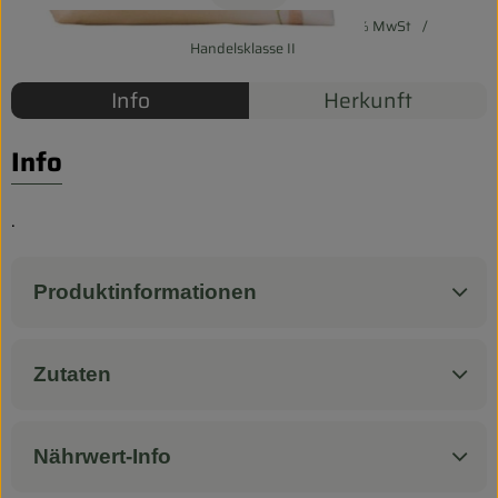
Biokorb so geht`s
#44006
2,49 €
/ 500 g
4,98 €
/ 1kg
7% MwSt
Pferdepension & Reitbetrieb
Handelsklasse II
Info
Herkunft
Firmenkunden
Info
.
Produktinformationen
Zutaten
Nährwert-Info