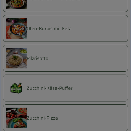
Ofen-Kürbis mit Feta
Pilzrisotto
Zucchini-Käse-Puffer
Zucchini-Pizza