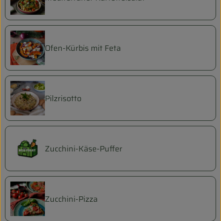
Ofen-Kürbis mit Feta
Pilzrisotto
Zucchini-Käse-Puffer
Zucchini-Pizza