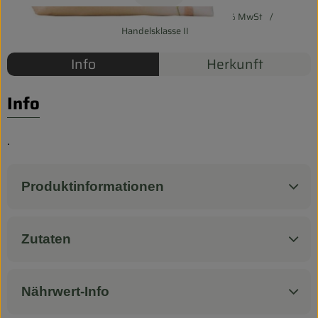
Biokorb so geht`s
#44006
2,49 €
/ 500 g
4,98 €
/ 1kg
7% MwSt
Pferdepension & Reitbetrieb
Handelsklasse II
Info
Herkunft
Firmenkunden
Info
.
Produktinformationen
Zutaten
Nährwert-Info