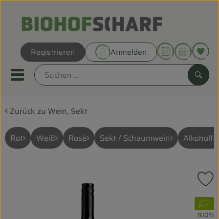
Warenk
Registrieren
Anmelden
Link
Mobiles Menu öffnen oder sc
Such
Zurück zu Wein, Sekt
Direkt vom Hof
Biokörbe
Rot
Weiß
Rosè
Sekt / Schaumwein
Alkoholfre
THEMENWELTEN
P
UNSERE BIOKÖRBE
, Verband:
ANGEBOT
100%