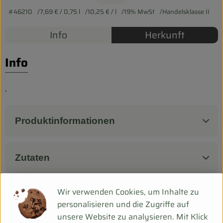
Biokorb so geht`s
#46210
7,69 €
/ 0,75 l
10,25 €
/ l
19% MwSt
Handelsklasse II
Pferdepension & Reitbetrieb
Info
Herkunft
Firmenkunden
Info
.
Produktinformationen
Zutaten
Wir verwenden Cookies, um Inhalte zu
Produktdatenblatt
personalisieren und die Zugriffe auf
unsere Website zu analysieren. Mit Klick