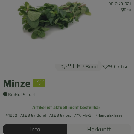
, Kontrollstelle:
DE-ÖKO-021
Entspannt durch die FERIEN
Deu
, Herku
Obst & Gemüse
Kühltheke
Backwaren
Vorratskammer
3,29 €
/ Bund
3,29 €
/ bsc
Getränke
Minze
Kosmetik
BioHof Scharf
Haus & Garten
Artikel ist aktuell nicht bestellbar!
#1950
3,29 €
/ Bund
3,29 €
/ bsc
7% MwSt
Handelsklasse II
Biohof erleben
Info
Herkunft