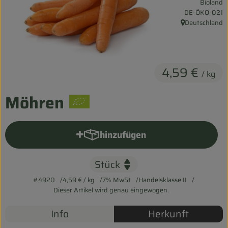
Bioland
Entspannt durch die FERIEN
, Kontrollstelle:
DE-ÖKO-021
Deutschland
, Herkunft:
Obst & Gemüse
Kühltheke
4,59 €
/ kg
Backwaren
Möhren
Vorratskammer
Getränke
hinzufügen
Produkt zum Warenkorb hinzu
Kosmetik
Haus & Garten
#4920
4,59 €
/ kg
7% MwSt
Handelsklasse II
Dieser Artikel wird genau eingewogen.
Biohof erleben
Info
Herkunft