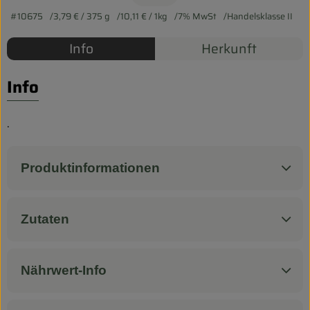
Biokorb so geht`s
#10675
3,79 €
/ 375 g
10,11 €
/ 1kg
7% MwSt
Handelsklasse II
Pferdepension & Reitbetrieb
Info
Herkunft
Firmenkunden
Info
.
Produktinformationen
Zutaten
Nährwert-Info