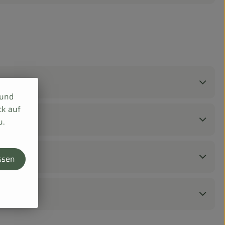
 und
ck auf
u.
ssen