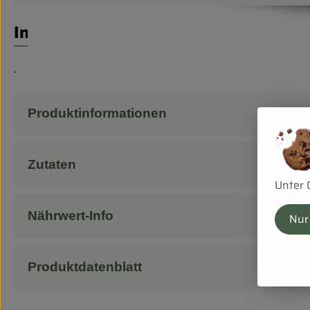
Info
.
Produktinformationen
Zutaten
Unter 
Nährwert-Info
Nur
Produktdatenblatt