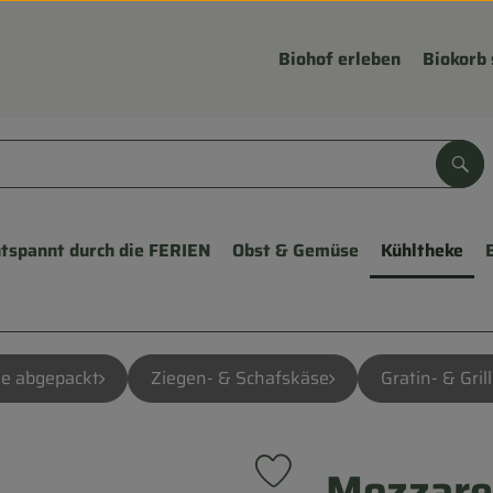
Biohof erleben
Biokorb 
Suc
tspannt durch die FERIEN
Obst & Gemüse
Kühltheke
e abgepackt
Ziegen- & Schafskäse
Gratin- & Gril
Mozzarel
Produkt zu Favouriten hinzuf