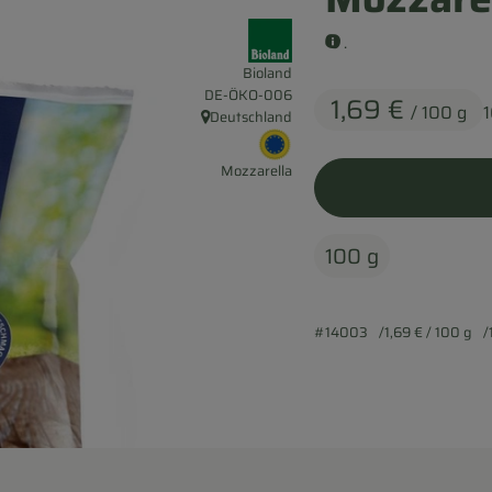
, Verband:
.
Bioland
, Kontrollstelle:
DE-ÖKO-006
1,69 €
/ 100 g
Deutschland
, Herkunft:
, EU Herkunft:
Mozzarella
100 g
#14003
1,69 €
/ 100 g