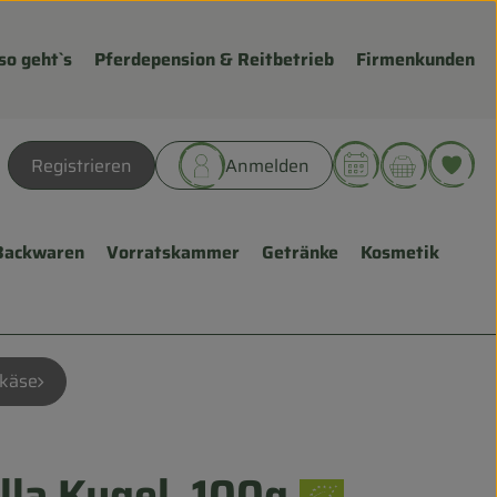
so geht`s
Pferdepension & Reitbetrieb
Firmenkunden
Warenk
L
Registrieren
Anmelden
hen
Backwaren
Vorratskammer
Getränke
Kosmetik
lkäse
la Kugel, 100g
ügen