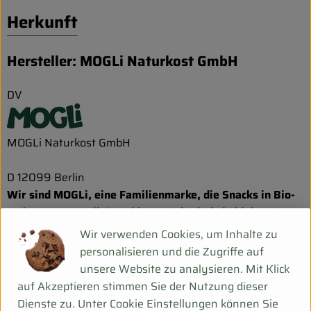
Herkunft
Hersteller: MOGLi Naturkost GmbH
DV
MOGLi Naturkost GmbH
D 12099 Berlin
Wir sind MOGLi, eine Familienmarke, die Snacks in Bio-
und Demeterqualität anbietet. Wir sind ein kleines Team
und haben es uns zur Aufgabe gemacht leckere
Wir verwenden Cookies, um Inhalte zu
Abenteuerbegleiter aus wenigen, natürlichen Zutaten zu
personalisieren und die Zugriffe auf
entwickeln, die Groß und Klein schmecken. Dabei ist es
unsere Website zu analysieren. Mit Klick
uns besonders wichtig Rohwaren aus nachhaltiger
auf Akzeptieren stimmen Sie der Nutzung dieser
Landwirtschaft zu verwenden, denn das macht für uns
Dienste zu. Unter Cookie Einstellungen können Sie