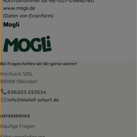
Kontrollnummer DE-BE-007-05840-BD
www.mogli.de
(Daten von Ecoinform)
Mogli
Bei Fragen helfen wir Dir gerne weiter!
Hanfsack 50b,
99198 Ollendorf
036203 253534
info@biohof-scharf.de
LIEFERSERVICE
Häufige Fragen
Schnupperlieferung