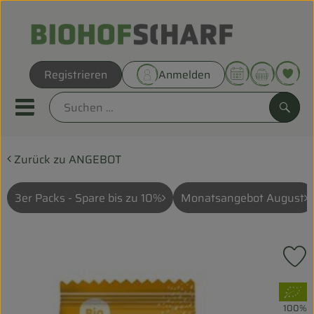
Warenk
Registrieren
Anmelden
Link
Mobiles Menu öffnen oder sc
Such
Zurück zu ANGEBOT
Direkt vom Hof
Biokörbe
3er Packs - Spare bis zu 10%
Monatsangebot August
THEMENWELTEN
P
UNSERE BIOKÖRBE
, Verband:
ANGEBOT
100%