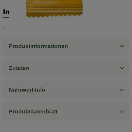
Biokorb so geht`s
Info
Pferdepension & Reitbetrieb
Firmenkunden
.
Produktinformationen
Zutaten
Nährwert-Info
Produktdatenblatt