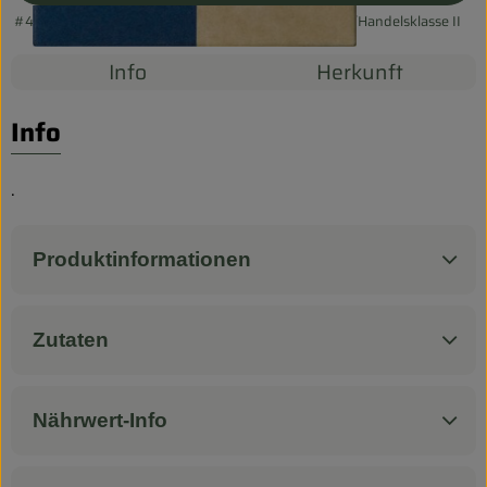
Biokorb so geht`s
#44318
4,29 €
/ 20g
171,60 €
/ 1kg
7% MwSt
Handelsklasse II
Pferdepension & Reitbetrieb
Info
Herkunft
Firmenkunden
Info
.
Produktinformationen
Zutaten
Nährwert-Info