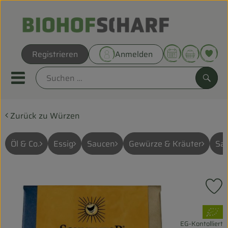
Warenk
Registrieren
Anmelden
Link
Mobiles Menu öffnen oder sc
Such
Zurück zu Würzen
Direkt vom Hof
Biokörbe
Öl & Co.
Essig
Saucen
Gewürze & Kräuter
Sal
THEMENWELTEN
P
UNSERE BIOKÖRBE
, Verband:
ANGEBOT
EG-Kontolliert