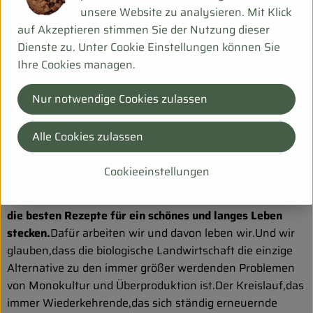
Hersteller: Sonnentor
unsere Website zu analysieren. Mit Klick
auf Akzeptieren stimmen Sie der Nutzung dieser
Dienste zu. Unter Cookie Einstellungen können Sie
DV
Ihre Cookies managen.
Nur notwendige Cookies zulassen
Sonnentor Kräuterhandelsges. mbH
Alle Cookies zulassen
A 3913 Sprögnitz
Cookieeinstellungen
"Wir von Sonnentor glauben fest daran,dass in der Natur
die besten Rezepte für ein schönes und langes Leben
stecken.
Dafür arbeiten wir und davon leben wir.Und wir
glauben,dass die biologische Landwirtschaft die einzige
Alternative zu den immer größer werdenden Problemen
von Monokultur und Überproduktion ist.Der Kreislauf,das
immer Wiederkehrende,das sich ständig erneuernde