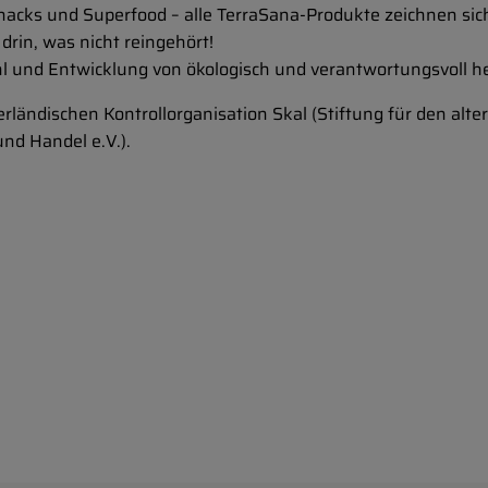
acks und Superfood – alle TerraSana-Produkte zeichnen sich
 drin, was nicht reingehört!
hl und Entwicklung von ökologisch und verantwortungsvoll h
derländischen Kontrollorganisation Skal (Stiftung für den a
nd Handel e.V.).