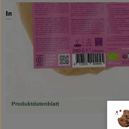
Info
Produktinformationen
Zutaten
Nährwert-Info
Produktdatenblatt