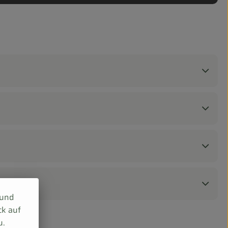
 und
ck auf
u.