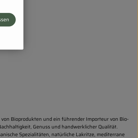
ssen
g von Bioprodukten und ein führender Importeur von Bio-
Nachhaltigkeit, Genuss und handwerklicher Qualität.
ische Spezialitäten, natürliche Lakritze, mediterrane