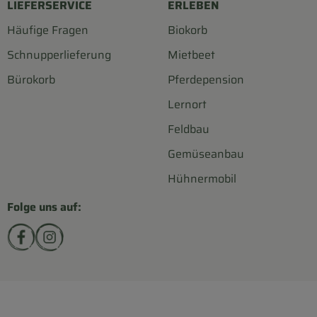
LIEFERSERVICE
ERLEBEN
Häufige Fragen
Biokorb
Schnupperlieferung
Mietbeet
Bürokorb
Pferdepension
Lernort
Feldbau
Gemüseanbau
Hühnermobil
Folge uns auf:
Externer Link zu https://www.facebook.com/biohofsc
Externer Link zu https://www.instagram.com/bi