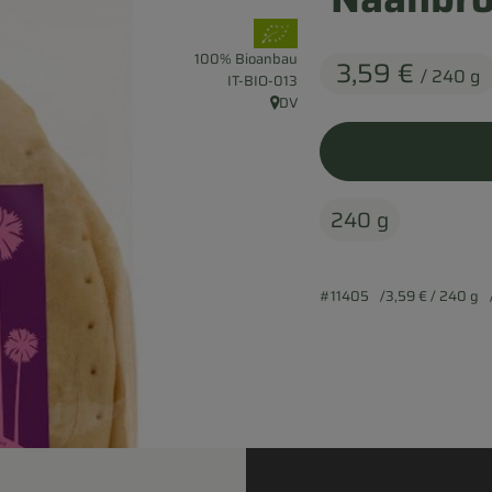
, Verband:
100% Bioanbau
3,59 €
/ 240 g
, Kontrollstelle:
IT-BIO-013
DV
, Herkunft:
240 g
#11405
3,59 €
/ 240 g