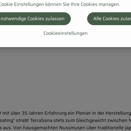
Cookie Einstellungen können Sie Ihre Cookies managen.
 notwendige Cookies zulassen
Alle Cookies zula
Cookieeinstellungen
mit über 35 Jahren Erfahrung ein Pionier in der Herstellun
eating“ strebt TerraSana stets zum Gleichgewicht zwischen 
 aus. Von hausgemachten Nussmusen über traditionelle japan