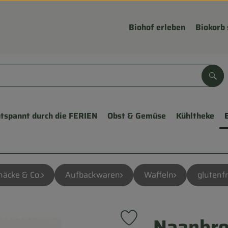
Biohof erleben
Biokorb 
Suc
tspannt durch die FERIEN
Obst & Gemüse
Kühltheke
näcke & Co.
Aufbackwaren
Waffeln
glutenfr
Naanbrot
Produkt zu Favouriten hinzu