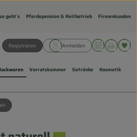
so geht`s
Pferdepension & Reitbetrieb
Firmenkunden
Warenk
L
Registrieren
Anmelden
hen
Backwaren
Vorratskammer
Getränke
Kosmetik
ei
 naturell
fügen