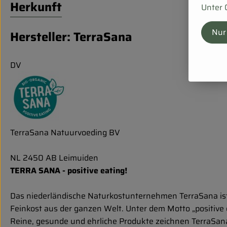
Herkunft
Unter 
Nur
Hersteller: TerraSana
DV
TerraSana Natuurvoeding BV
NL 2450 AB Leimuiden
TERRA SANA - positive eating!
Das niederländische Naturkostunternehmen TerraSana ist 
Feinkost aus der ganzen Welt. Unter dem Motto „positive 
Reine, gesunde und ehrliche Produkte zeichnen TerraSana