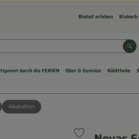
Biohof erleben
Biokorb 
Suc
tspannt durch die FERIEN
Obst & Gemüse
Kühltheke
Alkoholfrei
Novas S
Produkt zu Favouriten hinzu