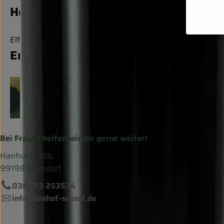
Hersteller: EML
Elfenbeinküste
Emiliana
Bei Fragen helfen wir Dir gerne weiter!
Hanfsack 50b,
99198 Ollendorf
036203 253534
info@biohof-scharf.de