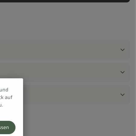
 und
ck auf
u.
ssen