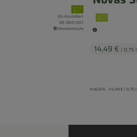
, Verband:
EG-Kontolliert
, Kontrollstelle:
DE-ÖKO-007
Elfenbeinküste
.
, Herkunft:
14,49 €
/ 0,75 l
#46304
14,49 €
/ 0,75 l