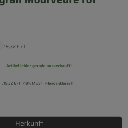
19,32 €
/ l
Artikel leider gerade ausverkauft!
19,32 €
/ l
19% MwSt
Handelsklasse II
Herkunft