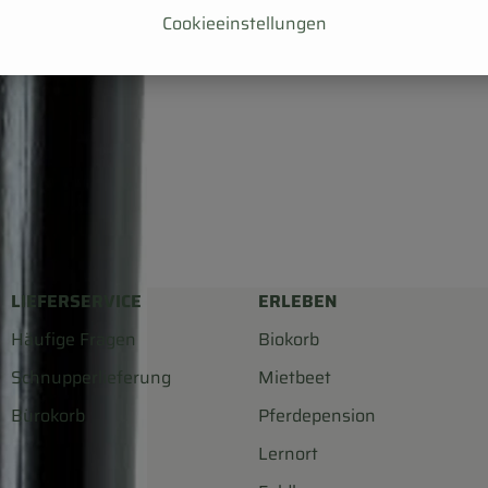
Cookieeinstellungen
LIEFERSERVICE
ERLEBEN
Häufige Fragen
Biokorb
Schnupperlieferung
Mietbeet
Bürokorb
Pferdepension
Lernort