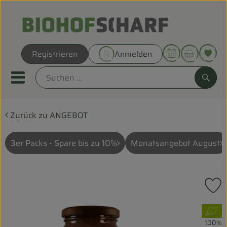
Warenk
Registrieren
Anmelden
Link
Mobiles Menu öffnen oder sc
Such
Zurück zu ANGEBOT
Direkt vom Hof
Biokörbe
3er Packs - Spare bis zu 10%
Monatsangebot August
THEMENWELTEN
P
UNSERE BIOKÖRBE
, Verband:
ANGEBOT
100%