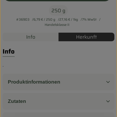
Biokorb so geht`s
250 g
Pferdepension & Reitbetrieb
#36903
6,79 €
/ 250 g
27,16 €
/ 1kg
7% MwSt
Firmenkunden
Handelsklasse II
Info
Herkunft
Info
.
Produktinformationen
Zutaten