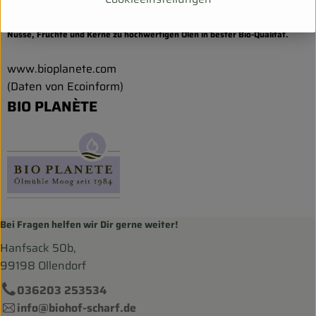
Wir sind die erste Bio-Ölmühle Europas. Seit 1984 verarbeiten wir Saaten,
Nüsse, Früchte und Kerne zu hochwertigen Ölen in bester Bio-Qualität.
www.bioplanete.com
(Daten von Ecoinform)
BIO PLANÈTE
Bei Fragen helfen wir Dir gerne weiter!
Hanfsack 50b,
99198 Ollendorf
036203 253534
info@biohof-scharf.de