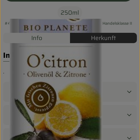
Biokorb so geht`s
250ml
Pferdepension & Reitbetrieb
#43330
8,29 €
/ 250ml
33,16 €
/ l
7% MwSt
Handelsklasse II
Firmenkunden
Info
Herkunft
Info
.
Produktinformationen
Zutaten
Nährwert-Info