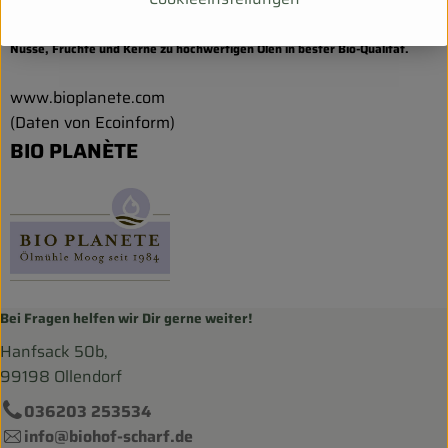
Wir sind die erste Bio-Ölmühle Europas. Seit 1984 verarbeiten wir Saaten,
Nüsse, Früchte und Kerne zu hochwertigen Ölen in bester Bio-Qualität.
www.bioplanete.com
(Daten von Ecoinform)
BIO PLANÈTE
Bei Fragen helfen wir Dir gerne weiter!
Hanfsack 50b,
99198 Ollendorf
036203 253534
info@biohof-scharf.de