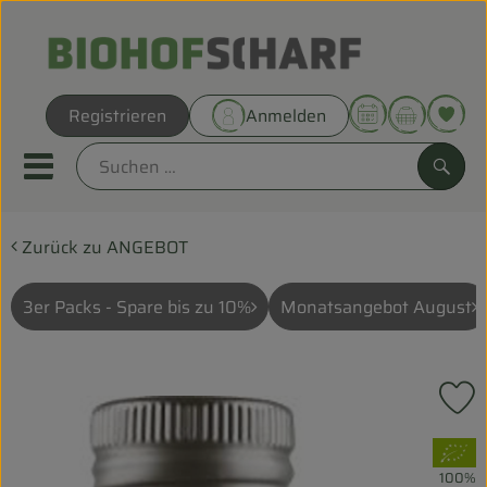
Warenk
Registrieren
Anmelden
Link
Mobiles Menu öffnen oder sc
Such
Zurück zu ANGEBOT
Direkt vom Hof
Biokörbe
3er Packs - Spare bis zu 10%
Monatsangebot August
THEMENWELTEN
P
UNSERE BIOKÖRBE
, Verband:
ANGEBOT
100%