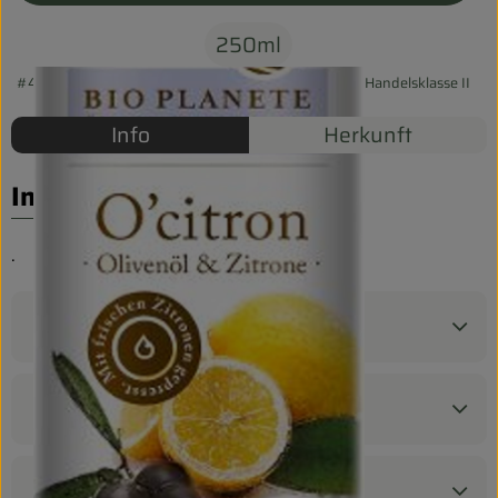
Biokorb so geht`s
250ml
Pferdepension & Reitbetrieb
#43330
8,29 €
/ 250ml
33,16 €
/ l
7% MwSt
Handelsklasse II
Firmenkunden
Info
Herkunft
Info
.
Produktinformationen
Zutaten
Nährwert-Info