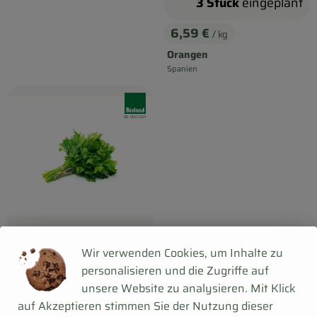
3 Stück
eingeplant
6,59 €
/ kg
, Preis:
Orangen
Spanien
, Herkunft:
, Verband:
, Kontrollstelle:
DE-ÖKO-021
1 Bund
eingeplant
Wir verwenden Cookies, um Inhalte zu
3,79 €
personalisieren und die Zugriffe auf
/ Bund
, Preis:
unsere Website zu analysieren. Mit Klick
Petersilie glatt
, Referenzpreis:
auf Akzeptieren stimmen Sie der Nutzung dieser
Deutschland
3,79 €
/ BUND
, Herkunft: