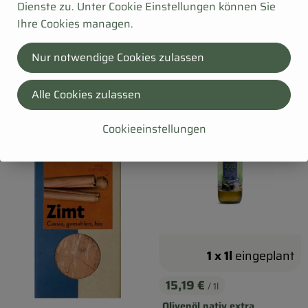
Dienste zu. Unter Cookie Einstellungen können Sie
Aus deinem Vorrat: (Nicht Teil der Kochbox)
Ihre Cookies managen.
Vorrat einzeln in den Warenkorb
Nur notwendige Cookies zulassen
Alle Cookies zulassen
, Verband:
, Verband
, Kontrollstelle:
, Kontrollstelle:
AT-BIO-301
FR-BIO-01
Cookieeinstellungen
1 x 1l
eingeplant
15,19 €
/ 1l
, Preis:
Olivenöl nativ extra