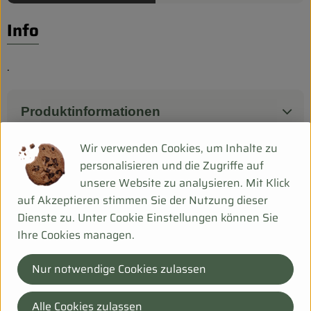
Biokorb so geht`s
Info
Pferdepension & Reitbetrieb
Firmenkunden
.
Produktinformationen
Wir verwenden Cookies, um Inhalte zu
personalisieren und die Zugriffe auf
Herkunft
unsere Website zu analysieren. Mit Klick
auf Akzeptieren stimmen Sie der Nutzung dieser
Dienste zu. Unter Cookie Einstellungen können Sie
Hersteller: 9FF
Ihre Cookies managen.
Spanien
Nur notwendige Cookies zulassen
Bei Fragen helfen wir Dir gerne weiter!
Alle Cookies zulassen
Hanfsack 50b,