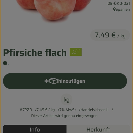
, Kontrollstelle:
DE-ÖKO-021
Entspannt durch die FERIEN
Spanien
, Herkunft:
Obst & Gemüse
Kühltheke
7,49 €
/ kg
Backwaren
Pfirsiche flach
Vorratskammer
.
Getränke
hinzufügen
Produkt zum Warenkorb hinzu
Kosmetik
Haus & Garten
kg
#7220
7,49 €
/ kg
7% MwSt
Handelsklasse II
Dieser Artikel wird genau eingewogen.
Biohof erleben
Info
Herkunft