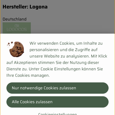
Hersteller: Logona
Deutschland
Wir verwenden Cookies, um Inhalte zu
LOGOCOS Naturkosmetik GmbH & Co. KG
personalisieren und die Zugriffe auf
unsere Website zu analysieren. Mit Klick
D 31020 Salzhemmendorf
auf Akzeptieren stimmen Sie der Nutzung dieser
Der Idealismus und der Anspruch, aus dem LOGONA einst
Dienste zu. Unter Cookie Einstellungen können Sie
entstand, prägen unser Unternehmen bis heute. Als
Ihre Cookies managen.
Pionier der Naturkosmetik vertrauen wir seit 45 Jahren
konsequent auf die sanfte und wirkungsvolle Kraft der
Nur notwendige Cookies zulassen
Pflanzen. In den Produkten von LOGONA findet sich der
ganze Reichtum der Natur wieder. Aus stetiger
Forschung, Entwicklung und Verbesserung ist ein
Alle Cookies zulassen
Komplettsortiment streng kontrollierter und zertifizierter
Naturkosmetik entstanden, mit der wir unsere Haltung
Cookieeinstellungen