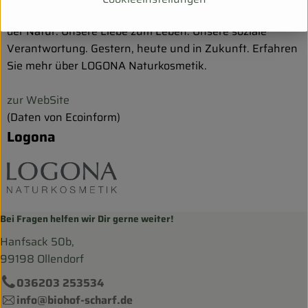
gegenüber dieser Welt ausdrücken: Unsere Achtung vor
der Natur. Unsere Liebe zum Leben. Unsere soziale
Verantwortung. Gestern, heute und in Zukunft. Erfahren
Sie mehr über LOGONA Naturkosmetik.
zur WebSite
(Daten von Ecoinform)
Logona
Bei Fragen helfen wir Dir gerne weiter!
Hanfsack 50b,
99198 Ollendorf
036203 253534
info@biohof-scharf.de