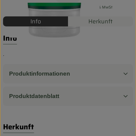
Biokorb so geht`s
#52316
9,49 €
/ 200 ml
47,45 €
/ l
19% MwSt
Pferdepension & Reitbetrieb
Info
Herkunft
Firmenkunden
Info
.
Produktinformationen
Produktdatenblatt
Herkunft