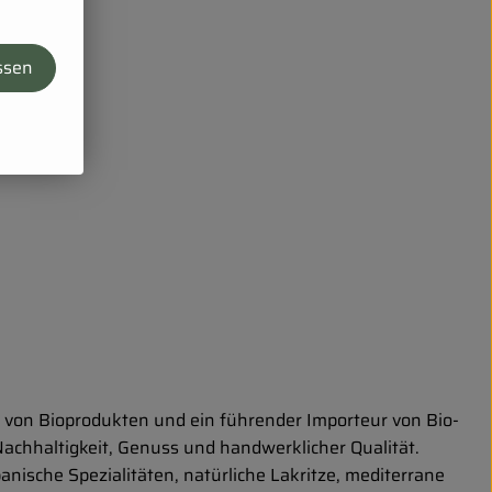
ssen
g von Bioprodukten und ein führender Importeur von Bio-
Nachhaltigkeit, Genuss und handwerklicher Qualität.
ische Spezialitäten, natürliche Lakritze, mediterrane