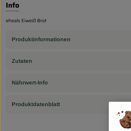
Info
eheals Eiweiß Brot
Produktinformationen
Zutaten
Nährwert-Info
Produktdatenblatt