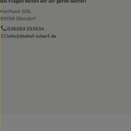
Bei Fragen helfen wir Dir gerne weiter!
Hanfsack 50b,
99198 Ollendorf
036203 253534
info@biohof-scharf.de