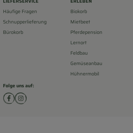
LIEFERSERVICE
ERLEBEN
Häufige Fragen
Biokorb
Schnupperlieferung
Mietbeet
Bürokorb
Pferdepension
Lernort
Feldbau
Gemüseanbau
Hühnermobil
Folge uns auf:
Externer Link zu https://www.facebook.com/biohofsc
Externer Link zu https://www.instagram.com/bi