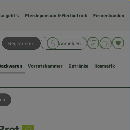
so geht`s
Pferdepension & Reitbetrieb
Firmenkunden
Warenk
L
Registrieren
Anmelden
hen
Backwaren
Vorratskammer
Getränke
Kosmetik
ei
Brot
fügen