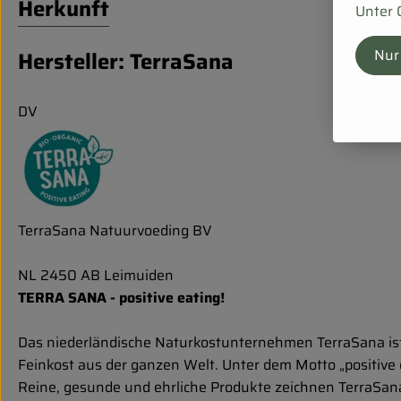
Herkunft
Unter 
Nur
Hersteller: TerraSana
DV
TerraSana Natuurvoeding BV
NL 2450 AB Leimuiden
TERRA SANA - positive eating!
Das niederländische Naturkostunternehmen TerraSana ist 
Feinkost aus der ganzen Welt. Unter dem Motto „positive 
Reine, gesunde und ehrliche Produkte zeichnen TerraSana