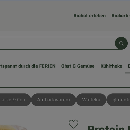
Biohof erleben
Biokorb 
Suc
tspannt durch die FERIEN
Obst & Gemüse
Kühltheke
näcke & Co.
Aufbackwaren
Waffeln
glutenfr
Protein 
Produkt zu Favouriten hinzu