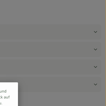
 und
ck auf
u.