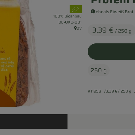
, Verband:
eheals Eiweiß Brot
100% Bioanbau
, Kontrollstelle:
DE-ÖKO-001
3,39 €
DV
/ 250 g
, Herkunft:
250 g
#11958
3,39 €
/ 250 g