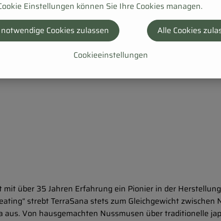
Cookie Einstellungen können Sie Ihre Cookies managen.
 notwendige Cookies zulassen
Alle Cookies zula
Cookieeinstellungen
mit über 35 Jahren Erfahrung ein Pionier in der Herstellun
eating“ strebt TerraSana stets zum Gleichgewicht zwischen 
 aus. Von hausgemachten Nussmusen über traditionelle japan