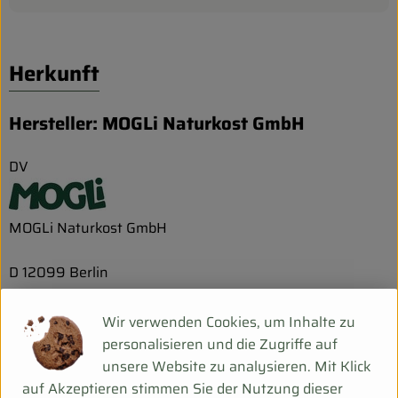
Herkunft
Hersteller: MOGLi Naturkost GmbH
DV
MOGLi Naturkost GmbH
D 12099 Berlin
Wir sind MOGLi, eine Familienmarke, die Snacks in Bio-
und Demeterqualität anbietet. Wir sind ein kleines Team
Wir verwenden Cookies, um Inhalte zu
und haben es uns zur Aufgabe gemacht leckere
personalisieren und die Zugriffe auf
Abenteuerbegleiter aus wenigen, natürlichen Zutaten zu
unsere Website zu analysieren. Mit Klick
entwickeln, die Groß und Klein schmecken. Dabei ist es
auf Akzeptieren stimmen Sie der Nutzung dieser