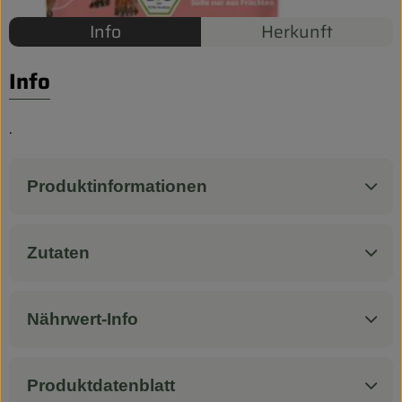
Biokorb so geht`s
Info
Herkunft
Pferdepension & Reitbetrieb
Info
Firmenkunden
.
Produktinformationen
Zutaten
Nährwert-Info
Produktdatenblatt