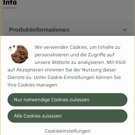
Info
Biokorb so geht`s
Pferdepension & Reitbetrieb
Firmenkunden
Produktinformationen
Wir verwenden Cookies, um Inhalte zu
personalisieren und die Zugriffe auf
Herkunft
unsere Website zu analysieren. Mit Klick
auf Akzeptieren stimmen Sie der Nutzung dieser
Deu
Dienste zu. Unter Cookie Einstellungen können Sie
Ihre Cookies managen.
Bei Fragen helfen wir Dir gerne weiter!
Hanfsack 50b,
Nur notwendige Cookies zulassen
99198 Ollendorf
Alle Cookies zulassen
036203 253534
info@biohof-scharf.de
Cookieeinstellungen