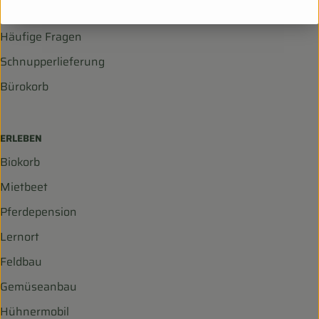
LIEFERSERVICE
Häufige Fragen
Schnupperlieferung
Bürokorb
ERLEBEN
Biokorb
Mietbeet
Pferdepension
Lernort
Feldbau
Gemüseanbau
Hühnermobil