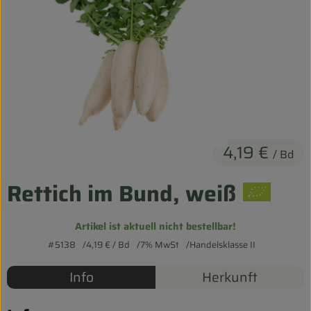
Entspannt durch die FERIEN
Obst & Gemüse
Kühltheke
Backwaren
Vorratskammer
4,19 €
/ Bd
Getränke
Rettich im Bund, weiß
Kosmetik
Artikel ist aktuell nicht bestellbar!
Haus & Garten
#5138
4,19 €
/ Bd
7% MwSt
Handelsklasse II
Info
Herkunft
Biohof erleben