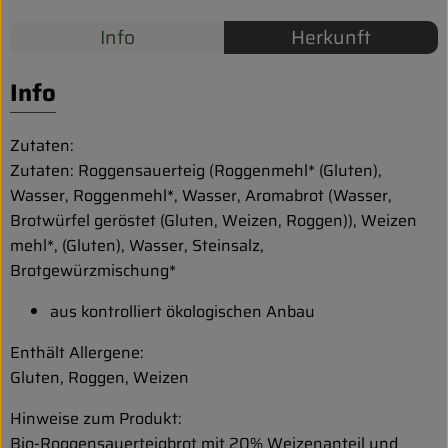
Biokorb so geht`s
Info
Herkunft
Pferdepension & Reitbetrieb
Info
Firmenkunden
Zutaten:
Zutaten: Roggensauerteig (Roggenmehl* (Gluten),
Wasser, Roggenmehl*, Wasser, Aromabrot (Wasser,
Brotwürfel geröstet (Gluten, Weizen, Roggen)), Weizen
mehl*, (Gluten), Wasser, Steinsalz,
Brotgewürzmischung*
aus kontrolliert ökologischen Anbau
Enthält Allergene:
Gluten, Roggen, Weizen
Hinweise zum Produkt:
Bio-Roggensauerteigbrot mit 20% Weizenanteil und