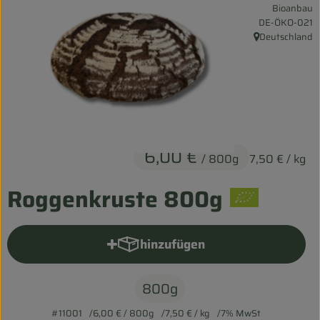
Bioanbau
Entspannt durch die FERIEN
, Kontrollstelle:
DE-ÖKO-021
Deutschland
, Herkunft:
Obst & Gemüse
Kühltheke
Backwaren
Vorratskammer
6,00 €
/ 800g
7,50 €
/ kg
Getränke
Roggenkruste 800g
Kosmetik
Haus & Garten
hinzufügen
Produkt zum Warenkorb hinzu
800g
Biohof erleben
#11001
6,00 €
/ 800g
7,50 €
/ kg
7% MwSt