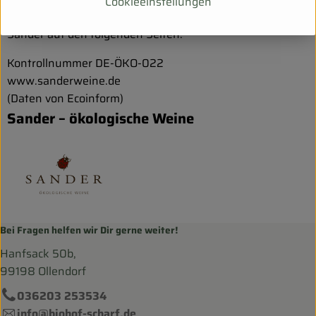
Cookieeinstellungen
mehr über unser Weingut, die Weine und die Familie
Sander auf den folgenden Seiten.
Kontrollnummer DE-ÖKO-022
www.sanderweine.de
(Daten von Ecoinform)
Sander – ökologische Weine
Bei Fragen helfen wir Dir gerne weiter!
Hanfsack 50b,
99198 Ollendorf
036203 253534
info@biohof-scharf.de