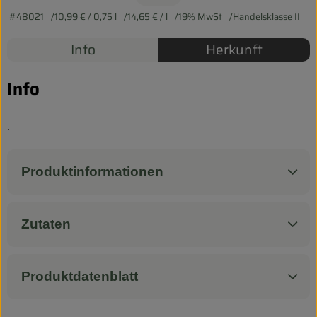
Biokorb so geht`s
#48021
10,99 €
/ 0,75 l
14,65 €
/ l
19% MwSt
Handelsklasse II
Pferdepension & Reitbetrieb
Info
Herkunft
Firmenkunden
Info
.
Produktinformationen
Zutaten
Produktdatenblatt