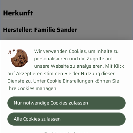
Herkunft
Hersteller: Familie Sander
Deutschland
Wir verwenden Cookies, um Inhalte zu
personalisieren und die Zugriffe auf
Familie Sander
unsere Website zu analysieren. Mit Klick
Stefan Sander
auf Akzeptieren stimmen Sie der Nutzung dieser
D 67582 Mettenheim
Dienste zu. Unter Cookie Einstellungen können Sie
Herzlich Willkommen bei der Familie Weingut Sander in
Ihre Cookies managen.
Mettenheim/Rheinhessen.
Unsere Leidenschaft ist der
Nur notwendige Cookies zulassen
verantwortliche Umgang mit der Natur. Wir keltern
Spitzenweine aus ökologisch angebauten Trauben.
Schwerpunkt hierbei sind der Riesling und die
Alle Cookies zulassen
Burgundersorten. Auch internationale Klassiker und
Rotweine finden Sie in unserem Sortiment. Erfahren Sie