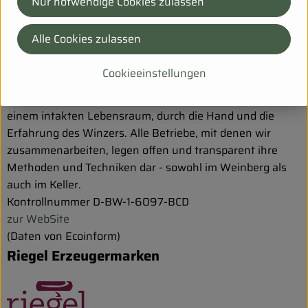
Nur notwendige Cookies zulassen
und sind überzeugt, mit einem erhaltenswerten
Kulturgut zu handeln. Wein wird für uns nie ein
Alle Cookies zulassen
seelenloser Massenartikel sein. Ökologie, Qualität und
Genuss gehören für uns zusammen. Qualität beginnt bei
Cookieeinstellungen
uns im Aufbau von vertrauensvollen Beziehungen zu
unseren Winzern. Gute Weine entstehen im Weinberg, in
einem intakten Lebensraum, durch die Hand und die
Erfahrung des Winzers. Alle Betriebe, mit denen wir
zusammenarbeiten, legen offen und transparent ihre
Methoden und Techniken dar - sowohl im Weinberg als
auch im Keller.
Kontrollnummer D-BW-1-6097-BCD
zur WebSite
(Daten von Ecoinform)
Riegel Erzeugermarken