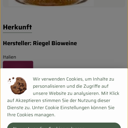
Herkunft
Hersteller: Riegel Bioweine
Italien
Wir verwenden Cookies, um Inhalte zu
personalisieren und die Zugriffe auf
unsere Website zu analysieren. Mit Klick
Peter Riegel Weinimport GmbH
auf Akzeptieren stimmen Sie der Nutzung dieser
Dienste zu. Unter Cookie Einstellungen können Sie
D 78359 Orsingen
Ihre Cookies managen.
Unser Verständnis von Qualität
Wir sind
leidenschaftliche Weinfreunde, haben Spaß am Genuss