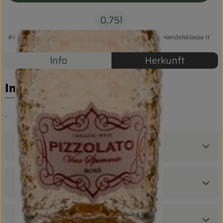
Biokorb so geht`s
0,75l
Pferdepension & Reitbetrieb
#48010
14,39 €
/ 0,75l
19,19 €
/ l
19% MwSt
Handelsklasse II
Firmenkunden
Info
Herkunft
Info
.
Produktinformationen
Zutaten
Produktdatenblatt