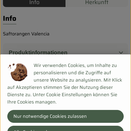
Biokorb so geht`s
Info
Herkunft
Pferdepension & Reitbetrieb
Info
Firmenkunden
Saftorangen Valencia
Produktinformationen
Wir verwenden Cookies, um Inhalte zu
personalisieren und die Zugriffe auf
unsere Website zu analysieren. Mit Klick
Herkunft
auf Akzeptieren stimmen Sie der Nutzung dieser
Dienste zu. Unter Cookie Einstellungen können Sie
Hersteller: BII
Ihre Cookies managen.
Griechenland
Nur notwendige Cookies zulassen
Bei Fragen helfen wir Dir gerne weiter!