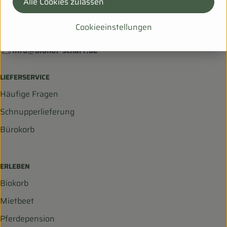
Alle Cookies zulassen
Hanfsack 50b,
99198 Ollendorf
Cookieeinstellungen
036203 253534
info@biohof-scharf.de
LIEFERSERVICE
Häufige Fragen
Schnupperlieferung
Bürokorb
ERLEBEN
Biokorb
Mietbeet
Pferdepension