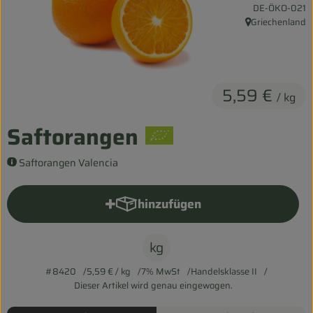
, Kontrollstelle:
DE-ÖKO-021
Entspannt durch die FERIEN
Griechenland
, Herkunft:
Obst & Gemüse
Kühltheke
5,59 €
/ kg
Backwaren
Saftorangen
Vorratskammer
Saftorangen Valencia
Getränke
Kosmetik
hinzufügen
Produkt zum Warenkorb hinzu
Haus & Garten
kg
#8420
5,59 €
/ kg
7% MwSt
Handelsklasse II
Biohof erleben
Dieser Artikel wird genau eingewogen.