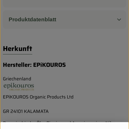
Produktdatenblatt
Herkunft
Hersteller: EPíKOUROS
Griechenland
EPíKOUROS Organic Products Ltd
GR 24101 KALAMATA
Der griechische Öko-Pionier und Agraringenieur Nikos