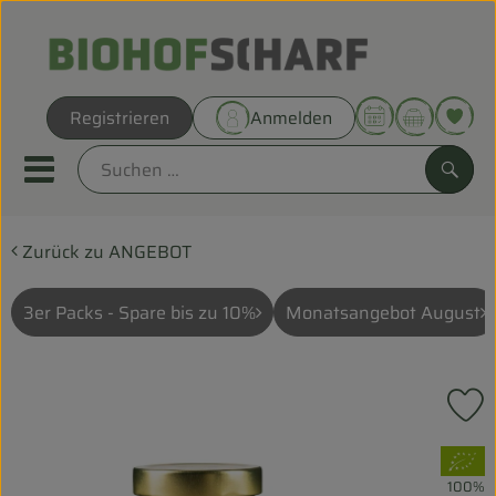
Warenk
Registrieren
Anmelden
Link
Mobiles Menu öffnen oder sc
Such
Zurück zu ANGEBOT
Direkt vom Hof
Biokörbe
3er Packs - Spare bis zu 10%
Monatsangebot August
THEMENWELTEN
P
UNSERE BIOKÖRBE
, Verband:
ANGEBOT
100%