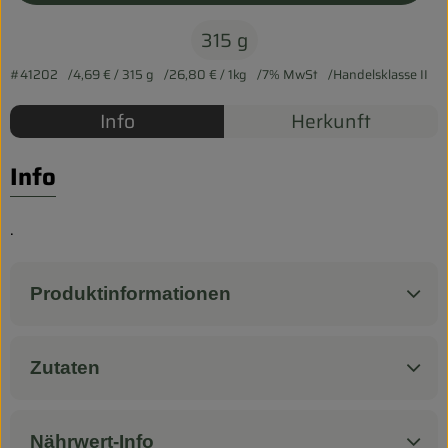
Biokorb so geht`s
315 g
Pferdepension & Reitbetrieb
#41202
4,69 €
/ 315 g
26,80 €
/ 1kg
7% MwSt
Handelsklasse II
Firmenkunden
Info
Herkunft
Info
.
Produktinformationen
Zutaten
Nährwert-Info