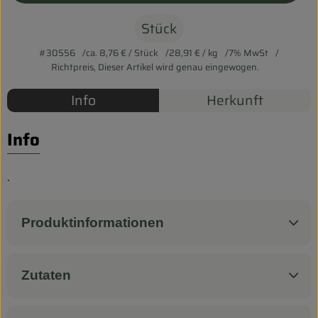
Biokorb so geht`s
Stück
Pferdepension & Reitbetrieb
#30556
ca. 8,76 €
/ Stück
28,91 €
/ kg
7% MwSt
Firmenkunden
Richtpreis,
Dieser Artikel wird genau eingewogen.
Info
Herkunft
Info
.
Produktinformationen
Zutaten