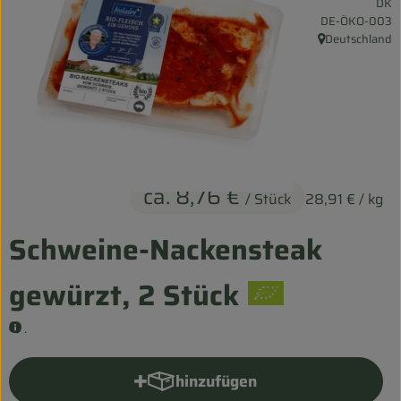
DK
Entspannt durch die FERIEN
, Kontrollstelle:
DE-ÖKO-003
Deutschland
, Herkunft:
Obst & Gemüse
Kühltheke
Backwaren
Vorratskammer
ca. 8,76 €
/ Stück
28,91 €
/ kg
Getränke
Schweine-Nackensteak
Kosmetik
gewürzt, 2 Stück
Haus & Garten
.
Biohof erleben
hinzufügen
Produkt zum Warenkorb hinzu