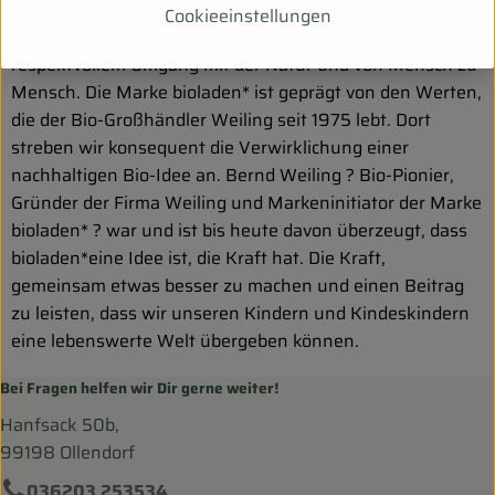
Wir gehen weiter: Wir setzen uns für eine Zukunft ein, in
Cookieeinstellungen
der Vielfalt in allen Facetten gelebt wird ? in
respektvollem Umgang mit der Natur und von Mensch zu
Mensch. Die Marke bioladen* ist geprägt von den Werten,
die der Bio-Großhändler Weiling seit 1975 lebt. Dort
streben wir konsequent die Verwirklichung einer
nachhaltigen Bio-Idee an. Bernd Weiling ? Bio-Pionier,
Gründer der Firma Weiling und Markeninitiator der Marke
bioladen* ? war und ist bis heute davon überzeugt, dass
bioladen*eine Idee ist, die Kraft hat. Die Kraft,
gemeinsam etwas besser zu machen und einen Beitrag
zu leisten, dass wir unseren Kindern und Kindeskindern
eine lebenswerte Welt übergeben können.
Bei Fragen helfen wir Dir gerne weiter!
Hanfsack 50b,
99198 Ollendorf
036203 253534