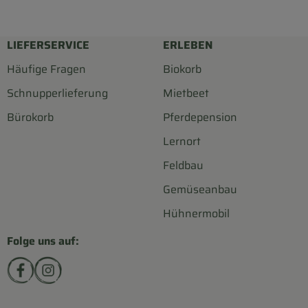
LIEFERSERVICE
ERLEBEN
Häufige Fragen
Biokorb
Schnupperlieferung
Mietbeet
Bürokorb
Pferdepension
Lernort
Feldbau
Gemüseanbau
Hühnermobil
Folge uns auf:
Externer Link zu https://www.facebook.com/biohofsc
Externer Link zu https://www.instagram.com/bi