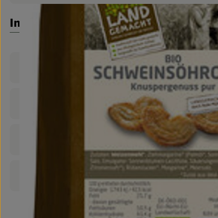
Info
Produktinformationen
Zutaten
Nährwert-Info
Produktdatenblatt