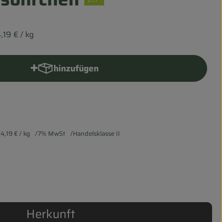
4,19 €
/ kg
hinzufügen
Produkt zum Warenkorb hinzufügen
4,19 €
/ kg
7% MwSt
Handelsklasse II
Herkunft