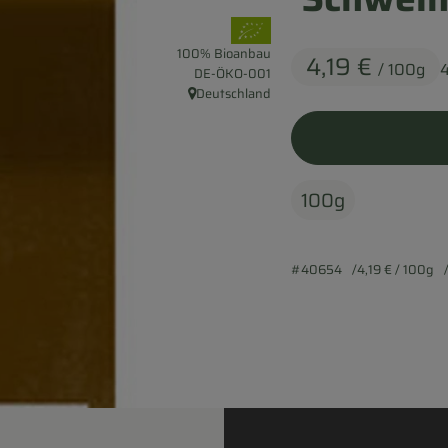
, Verband:
100% Bioanbau
4,19 €
/ 100g
, Kontrollstelle:
DE-ÖKO-001
Deutschland
, Herkunft:
100g
#40654
4,19 €
/ 100g