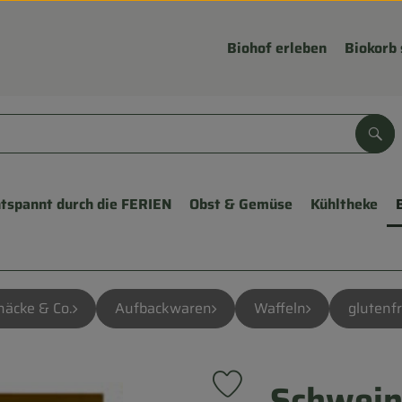
Biohof erleben
Biokorb 
Suc
tspannt durch die FERIEN
Obst & Gemüse
Kühltheke
näcke & Co.
Aufbackwaren
Waffeln
glutenfr
Schwein
Produkt zu Favouriten hinzu