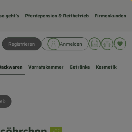
so geht`s
Pferdepension & Reitbetrieb
Firmenkunden
Warenk
L
Registrieren
Anmelden
hen
Backwaren
Vorratskammer
Getränke
Kosmetik
ei
söhrchen
fügen