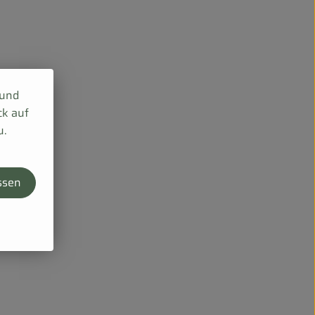
 und
ck auf
u.
ssen