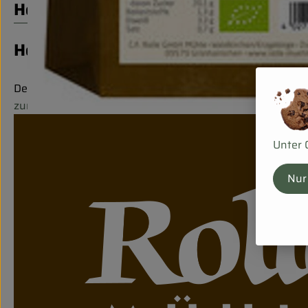
Herkunft
Hersteller: Rolle Mühle
Deutschland
zur Webseite
Mehr Info
Unter 
Nur