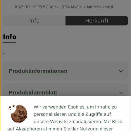
Biokorb so geht`s
#52580
2,39 €
/ Stück
19% MwSt
Handelsklasse II
Pferdepension & Reitbetrieb
Info
Herkunft
Firmenkunden
Info
.
Produktinformationen
Produktdatenblatt
Wir verwenden Cookies, um Inhalte zu
personalisieren und die Zugriffe auf
Herkunft
unsere Website zu analysieren. Mit Klick
auf Akzeptieren stimmen Sie der Nutzung dieser