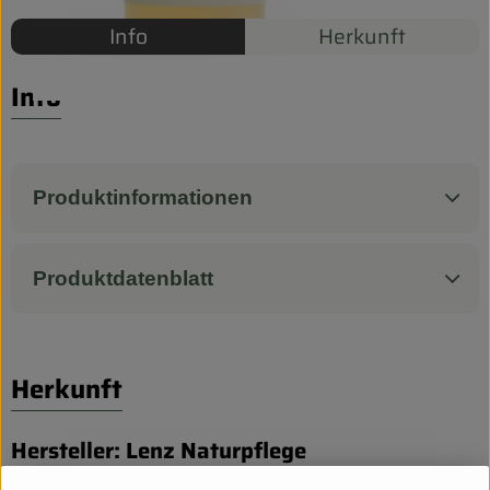
Biokorb so geht`s
Info
Herkunft
Pferdepension & Reitbetrieb
Info
Firmenkunden
Produktinformationen
Produktdatenblatt
Herkunft
Hersteller: Lenz Naturpflege