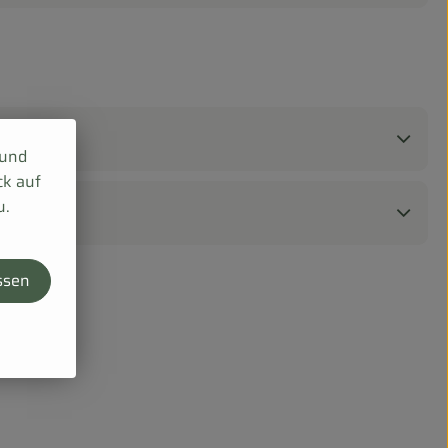
 und
ck auf
u.
ssen