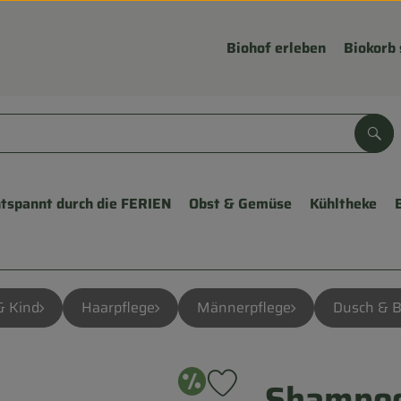
Biohof erleben
Biokorb 
Suc
tspannt durch die FERIEN
Obst & Gemüse
Kühltheke
& Kind
Haarpflege
Männerpflege
Dusch & 
Angebot
Shampoo
Produkt zu Favouriten hinzuf