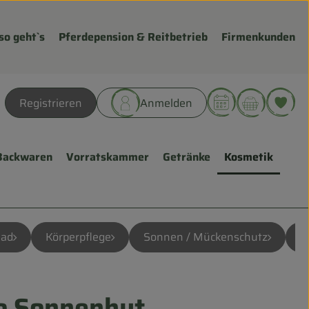
so geht`s
Pferdepension & Reitbetrieb
Firmenkunden
Warenk
L
Registrieren
Anmelden
hen
Backwaren
Vorratskammer
Getränke
Kosmetik
Bad
Körperpflege
Sonnen / Mückenschutz
H
 Sonnenhut
ügen