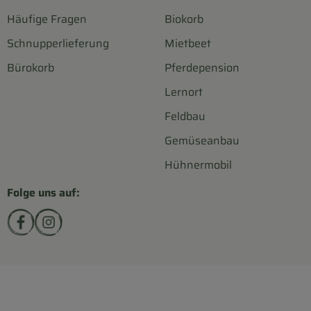
Häufige Fragen
Biokorb
Schnupperlieferung
Mietbeet
Bürokorb
Pferdepension
Lernort
Feldbau
Gemüseanbau
Hühnermobil
Folge uns auf:
Externer Link zu https://www.facebook.com/biohofsc
Externer Link zu https://www.instagram.com/bi