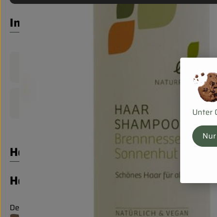
Info
Produktinformationen
Produktdatenblatt
Unter 
Nur
Herkunft
Hersteller: Lenz Naturpflege
Deutschland