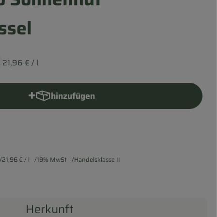
ssel
21,96 €
/ l
hinzufügen
Produkt zum Warenkorb hinzufügen
21,96 €
/ l
19% MwSt
Handelsklasse II
Herkunft