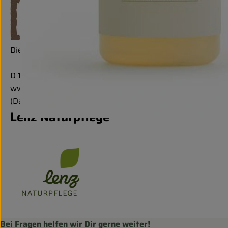
Die Regionalen GmbH
D 12347 Berlin
www.die-regionalen.de
(Daten von Ecoinform)
Lenz Naturpflege
Bei Fragen helfen wir Dir gerne weiter!