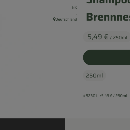
, Verband:
NK
Brennne
, Kontrollstelle:
.
Deutschland
, Herkunft:
5,49 €
/ 250ml
250ml
#52301
5,49 €
/ 250ml