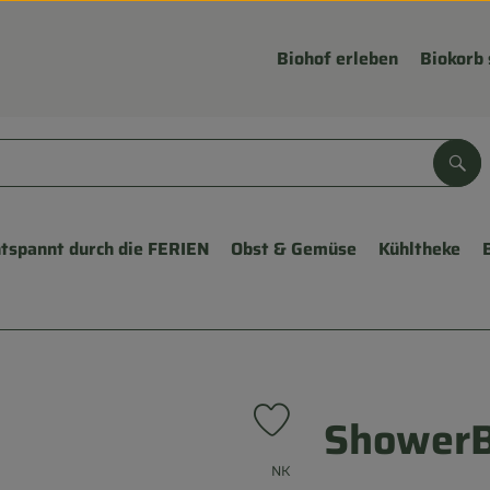
Biohof erleben
Biokorb 
Suc
tspannt durch die FERIEN
Obst & Gemüse
Kühltheke
ShowerB
Produkt zu Favouriten hinzuf
, Verband:
NK