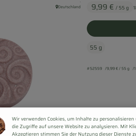
, Kontrollstelle:
.
9,99 €
Deutschland
/ 55 g
1
, Herkunft:
55 g
#52559
9,99 €
/ 55 g
1
Wir verwenden Cookies, um Inhalte zu personalisieren
die Zugriffe auf unsere Website zu analysieren. Mit Kli
Akzeptieren stimmen Sie der Nutzung dieser Dienste z