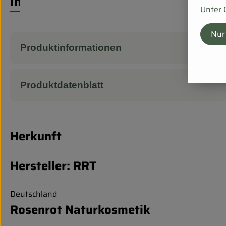
Info
Unter 
Nur
Produktinformationen
Produktdatenblatt
Herkunft
Hersteller: RRT
Deutschland
Rosenrot Naturkosmetik