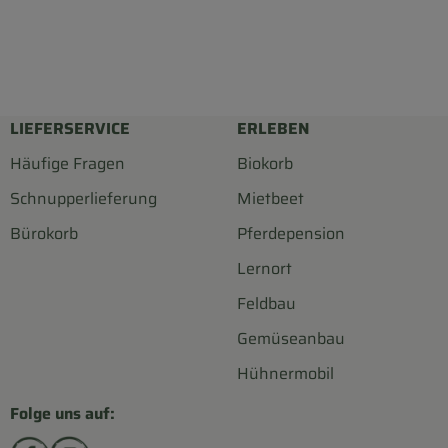
LIEFERSERVICE
ERLEBEN
Häufige Fragen
Biokorb
Schnupperlieferung
Mietbeet
Bürokorb
Pferdepension
Lernort
Feldbau
Gemüseanbau
Hühnermobil
Folge uns auf:
Externer Link zu https://www.facebook.com/biohofsc
Externer Link zu https://www.instagram.com/bi