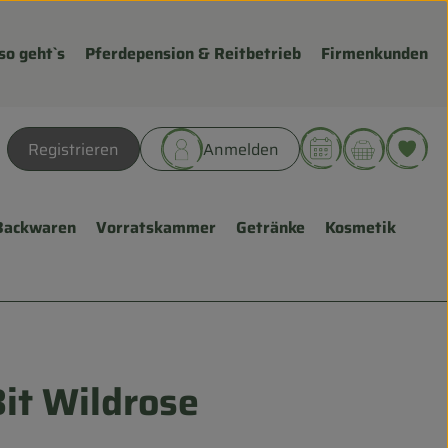
so geht`s
Pferdepension & Reitbetrieb
Firmenkunden
Warenk
L
Registrieren
Anmelden
hen
Backwaren
Vorratskammer
Getränke
Kosmetik
it Wildrose
ügen