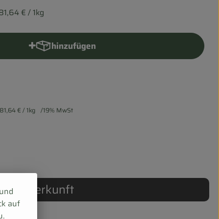
81,64 €
/ 1kg
hinzufügen
Produkt zum Warenkorb hinzufügen
81,64 €
/ 1kg
19% MwSt
Herkunft
 und
ck auf
u.